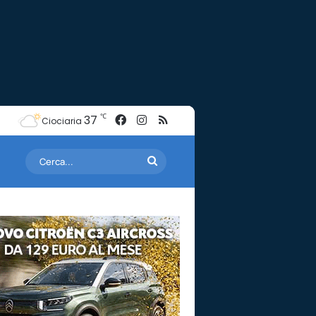
Facebook
Instagram
RSS
℃
37
Ciociaria
Cerca...