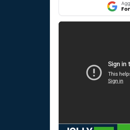
Agg
Fon