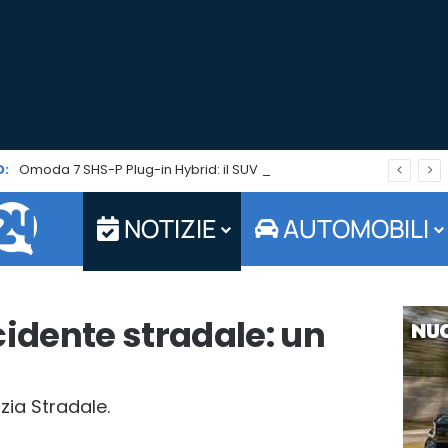
:
Omoda 7 SHS-P Plug-in Hybrid: il SUV che punta su autonomia ed efficienza è in promo per tutto agosto
NOTIZIE
AUTOMOBILI
cidente stradale: un
zia Stradale.