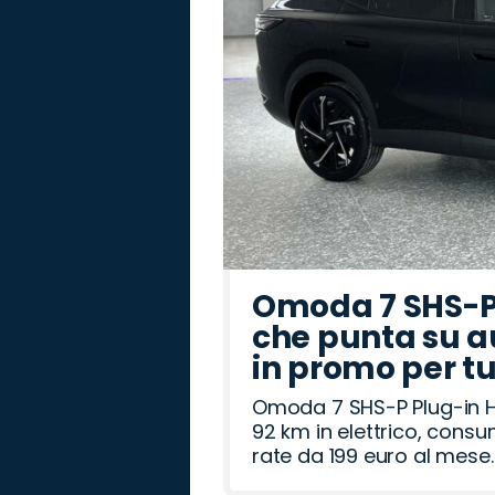
Omoda 7 SHS-P 
che punta su a
in promo per t
Omoda 7 SHS-P Plug-in Hy
92 km in elettrico, cons
rate da 199 euro al mese.