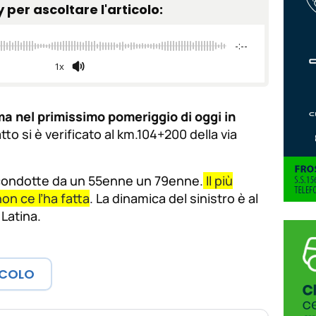
y per ascoltare l'articolo:
de
fuente.
de
fuente
-:--
fuente.
1x
ma nel primissimo pomeriggio di oggi in
atto si è verificato al km.104+200 della via
 condotte da un 55enne un 79enne.
Il più
on ce l’ha fatta
. La dinamica del sinistro è al
 Latina.
ICOLO