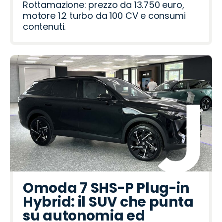
o
r
Rottamazione: prezzo da 13.750 euro,
motore 1.2 turbo da 100 CV e consumi
contenuti.
Omoda 7 SHS-P Plug-in
Hybrid: il SUV che punta
su autonomia ed