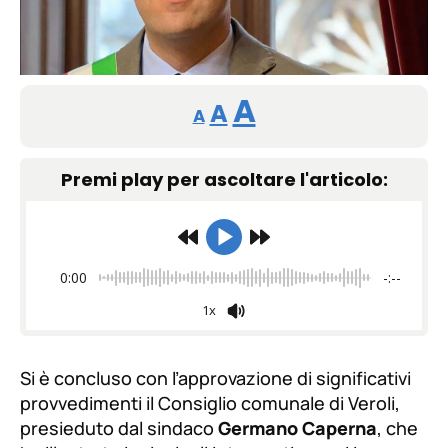
Reducir
Restablecer
Aumentar
A
A
A
tamaño
tamaño
tamaño
de
Premi play per ascoltare l'articolo:
de
fuente.
de
fuente
fuente.
0:00
-:--
1x
Si è concluso con l’approvazione di significativi
provvedimenti il Consiglio comunale di Veroli,
presieduto dal sindaco
Germano Caperna
, che