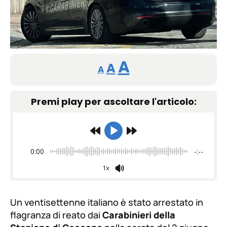
Reducir
Restablecer
Aumentar
A
A
A
tamaño
tamaño
tamaño
de
Premi play per ascoltare l'articolo:
de
fuente.
de
fuente
fuente.
0:00
-:--
1x
Un ventisettenne italiano è stato arrestato in
flagranza di reato dai
Carabinieri della