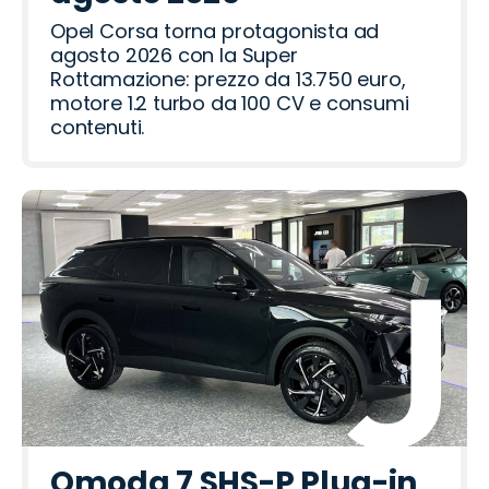
t
i
v
m
n
Opel Corsa torna protagonista ad
e
e
agosto 2026 con la Super
r
o
Rottamazione: prezzo da 13.750 euro,
motore 1.2 turbo da 100 CV e consumi
contenuti.
Omoda 7 SHS-P Plug-in