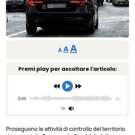
Reducir
Restablecer
Aumentar
A
A
A
tamaño
tamaño
tamaño
de
Premi play per ascoltare l'articolo:
de
fuente.
de
fuente
fuente.
0:00
-:--
1x
Proseguono le attività di controllo del territorio