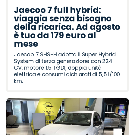
d
l
r
t
g
n
r
p
d
d
c
t
c
r
a
Jaecoo 7 full hybrid:
a
a
e
d
o
R
a
o
i
t
R
viaggia senza bisogno
o
a
ë
o
o
a
h
o
della ricarica. Ad agosto
t
i
n
v
m
è tuo da 179 euro al
e
e
mese
r
o
Jaecoo 7 SHS-H adotta il Super Hybrid
System di terza generazione con 224
CV, motore 1.5 TGDI, doppia unità
elettrica e consumi dichiarati di 5,5 l/100
km.