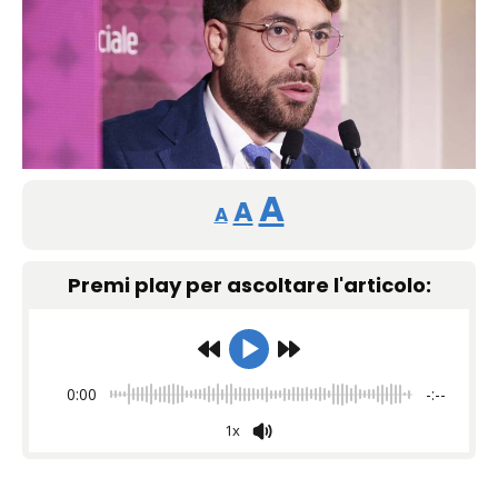
Reducir
Restablecer
Aumentar
A
A
A
tamaño
tamaño
tamaño
de
Premi play per ascoltare l'articolo:
de
fuente.
de
fuente
fuente.
0:00
-:--
1x