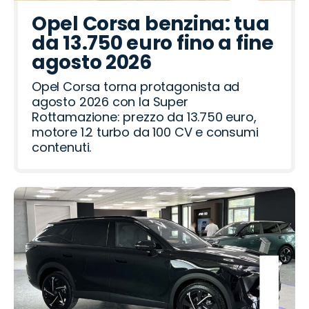
t
p
r
l
g
c
r
n
c
r
d
d
a
d
t
Opel Corsa benzina: tua
t
e
i
a
d
o
o
a
a
R
R
da 13.750 euro fino a fine
h
o
a
a
o
ë
o
o
agosto 2026
t
i
n
m
v
Opel Corsa torna protagonista ad
e
e
agosto 2026 con la Super
o
r
Rottamazione: prezzo da 13.750 euro,
motore 1.2 turbo da 100 CV e consumi
contenuti.