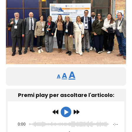
Reducir
Restablecer
Aumentar
A
A
A
tamaño
tamaño
tamaño
de
Premi play per ascoltare l'articolo:
de
fuente.
de
fuente
fuente.
0:00
-:--