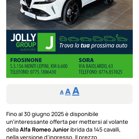
Reducir
Aumentar
Restablecer
A
A
A
tamaño
tamaño
tamaño
de
de
fuente.
Fino al 30 giugno 2025 è disponibile
de
fuente
un’interessante offerta per mettersi al volante
fuente.
della
Alfa Romeo Junior
ibrida da 145 cavalli,
nella versione d’ingresso. Il prezzo