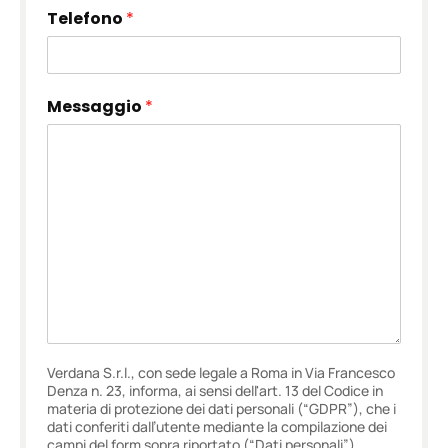
Telefono
*
Messaggio
*
Verdana S.r.l., con sede legale a Roma in Via Francesco
Denza n. 23, informa, ai sensi dell'art. 13 del Codice in
materia di protezione dei dati personali (“GDPR”), che i
dati conferiti dall’utente mediante la compilazione dei
campi del form sopra riportato (“Dati personali”)