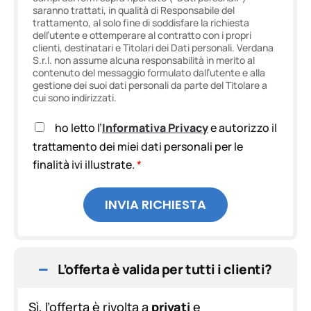
saranno trattati, in qualità di Responsabile del
trattamento, al solo fine di soddisfare la richiesta
dell’utente e ottemperare al contratto con i propri
clienti, destinatari e Titolari dei Dati personali. Verdana
S.r.l. non assume alcuna responsabilità in merito al
contenuto del messaggio formulato dall’utente e alla
gestione dei suoi dati personali da parte del Titolare a
cui sono indirizzati.
A
ho letto l’
Informativa Privacy
e autorizzo il
c
trattamento dei miei dati personali per le
c
finalità ivi illustrate.
*
e
t
t
INVIA RICHIESTA
a
z
i
o
n
L’offerta è valida per tutti i clienti?
e
G
D
Sì, l’offerta è rivolta a
privati
e