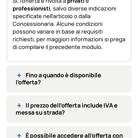
Sì, l’offerta è rivolta a
privati
e
P
professionisti
, salvo diverse indicazioni
R
specificate nell'articolo o dalla
*
Concessionaria. Alcune condizioni
possono variare in base ai requisiti
richiesti, per maggiori informazioni si prega
di compilare il precedente modulo.
Fino a quando è disponibile
l’offerta?
Il prezzo dell’offerta include IVA e
messa su strada?
È possibile accedere all’offerta con