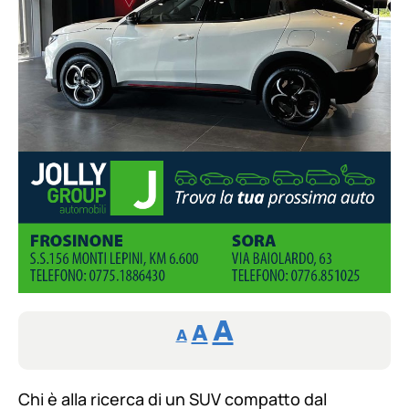
Reducir
Aumentar
Restablecer
A
A
A
tamaño
tamaño
tamaño
de
de
fuente.
Chi è alla ricerca di un SUV compatto dal
de