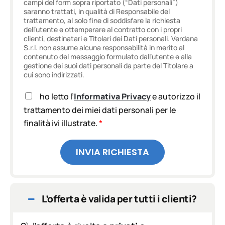
campi del form sopra riportato (“Dati personali”)
saranno trattati, in qualità di Responsabile del
trattamento, al solo fine di soddisfare la richiesta
dell’utente e ottemperare al contratto con i propri
clienti, destinatari e Titolari dei Dati personali. Verdana
S.r.l. non assume alcuna responsabilità in merito al
contenuto del messaggio formulato dall’utente e alla
gestione dei suoi dati personali da parte del Titolare a
cui sono indirizzati.
A
ho letto l’
Informativa Privacy
e autorizzo il
c
trattamento dei miei dati personali per le
c
finalità ivi illustrate.
*
e
t
t
INVIA RICHIESTA
a
z
i
o
n
L’offerta è valida per tutti i clienti?
e
G
D