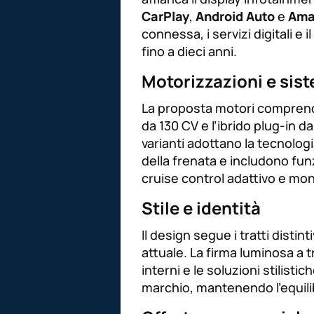
CarPlay
,
Android Auto
e
Ama
connessa, i servizi digitali e 
fino a dieci anni.
Motorizzazioni e sist
La proposta motori comprende i
da 130 CV e l’ibrido plug-in d
varianti adottano la tecnolog
della frenata e includono funzio
cruise control adattivo e moni
Stile e identità
Il design segue i tratti distinti
attuale. La firma luminosa a t
interni e le soluzioni stilistic
marchio, mantenendo l’equilibr