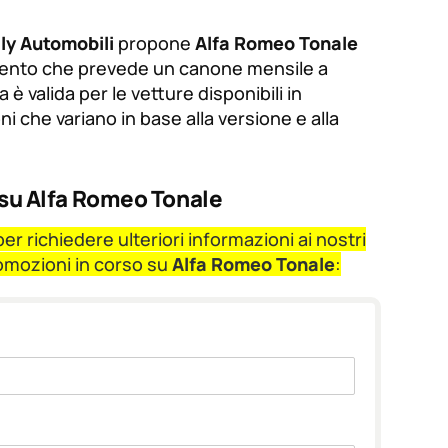
lly Automobili
propone
Alfa Romeo Tonale
mento che prevede un canone mensile a
a è valida per le vetture disponibili in
i che variano in base alla versione e alla
 su Alfa Romeo Tonale
r richiedere ulteriori informazioni ai nostri
romozioni in corso su
Alfa Romeo Tonale
: