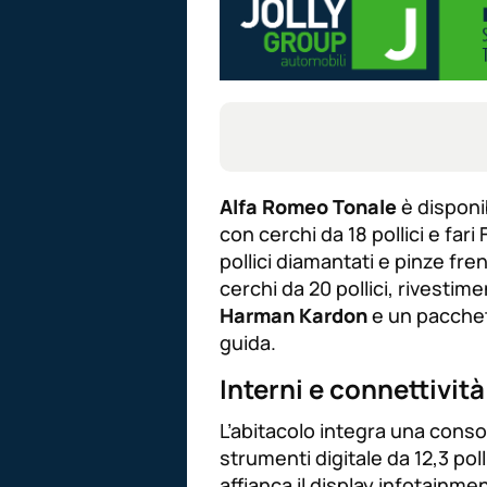
Alfa Romeo Tonale
è disponib
con cerchi da 18 pollici e fari 
pollici diamantati e pinze fre
cerchi da 20 pollici, rivestime
Harman Kardon
e un pacchet
guida.
Interni e connettività
L’abitacolo integra una conso
strumenti digitale da 12,3 pol
affianca il display infotainme