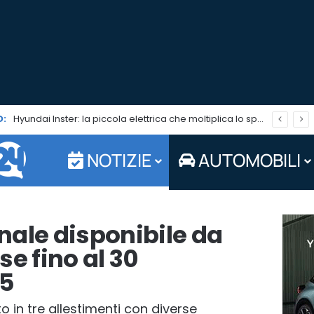
:
Hyundai i20 GPL: l’auto adatta a fronteggiare il caro carburanti. Tua in pronta consegna da Jolly Auto
NOTIZIE
AUTOMOBILI
nale disponibile da
se fino al 30
25
to in tre allestimenti con diverse