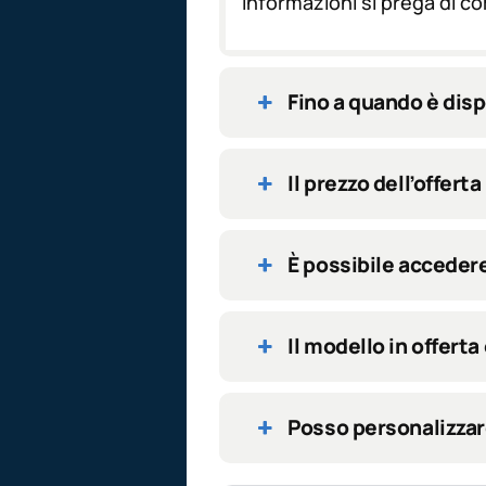
informazioni si prega di c
*
Fino a quando è dispo
Il prezzo dell’offer
È possibile accedere
Il modello in offerta
Posso personalizzar