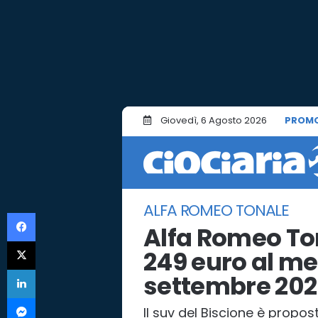
Giovedì, 6 Agosto 2026
PROMO
ALFA ROMEO TONALE
Facebook
Alfa Romeo To
X
249 euro al me
LinkedIn
settembre 20
Messenger
Il suv del Biscione è propos