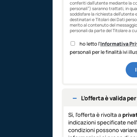
conferiti dall’utente mediante la c
personali”) saranno trattati, in qua
soddisfare la richiesta dell’utente 
destinatari e Titolari dei Dati pers
merito al contenuto del messaggio f
personali da parte del Titolare a cui
A
ho letto l’
Informativa Pr
c
personali per le finalità ivi ill
c
e
t
t
a
z
i
o
L’offerta è valida per 
n
e
Sì, l’offerta è rivolta a
privat
G
D
indicazioni specificate nel
P
condizioni possono variare 
R