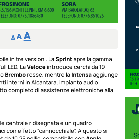
Reducir
Aumentar
Restablecer
A
A
A
tamaño
tamaño
tamaño
de
de
fuente.
ile in tre versioni. La
de
Sprint
apre la gamma
fuente
Full LED. La
Veloce
introduce cerchi da 19
fuente.
no
Brembo
rosse, mentre la
Intensa
aggiunge
nti interni in Alcantara, impianto audio
to completo di assistenze elettroniche alla
le centrale ridisegnata e un quadro
lici con effetto “cannocchiale”. A questo si
nt da 10,25 pollici compatibile con
Apple