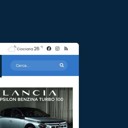
Facebook
Instagram
RSS
℃
26
Ciociaria
Cerca...