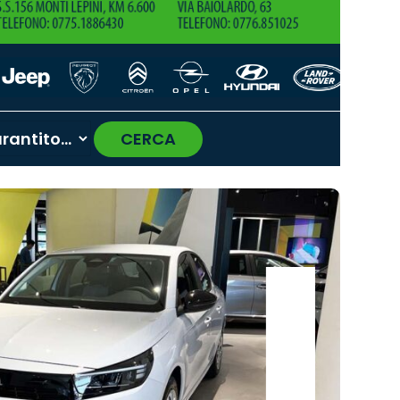
CERCA
›