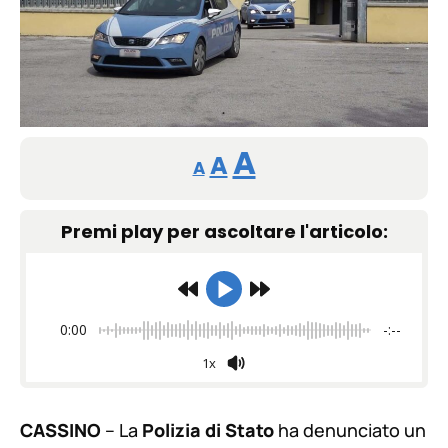
Reducir
Restablecer
Aumentar
A
A
A
tamaño
tamaño
tamaño
de
Premi play per ascoltare l'articolo:
de
fuente.
de
fuente
fuente.
0:00
-:--
1x
CASSINO
– La
Polizia di Stato
ha denunciato un