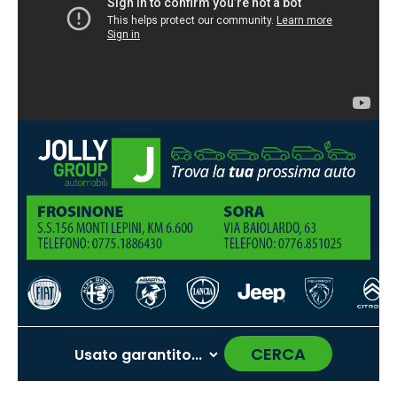
CERCA
‹
›