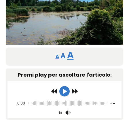
Reducir
Restablecer
Aumentar
A
A
A
tamaño
tamaño
tamaño
de
Premi play per ascoltare l'articolo:
de
fuente.
de
fuente
fuente.
0:00
-:--
1x