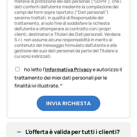
materia di protezione dei dati personali (“GDPR”), che i
dati conferiti dall’utente mediante la compilazione dei
campi del form sopra riportato (“Dati personali”)
saranno trattati, in qualità di Responsabile del
trattamento, al solo fine di soddisfare la richiesta
dell’utente e ottemperare al contratto con i propri
clienti, destinatari e Titolari dei Dati personali. Verdana
S.r.l. non assume alcuna responsabilità in merito al
contenuto del messaggio formulato dall’utente e alla
gestione dei suoi dati personali da parte del Titolare a
cui sono indirizzati.
A
ho letto l’
Informativa Privacy
e autorizzo il
c
trattamento dei miei dati personali per le
c
finalità ivi illustrate.
*
e
t
t
INVIA RICHIESTA
a
z
i
o
n
L’offerta è valida per tutti i clienti?
e