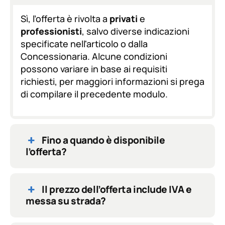
G
D
Sì, l’offerta è rivolta a
privati
e
P
professionisti
, salvo diverse indicazioni
R
specificate nell'articolo o dalla
*
Concessionaria. Alcune condizioni
possono variare in base ai requisiti
richiesti, per maggiori informazioni si prega
di compilare il precedente modulo.
Fino a quando è disponibile
l’offerta?
Il prezzo dell’offerta include IVA e
messa su strada?