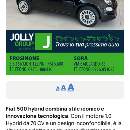
Reducir
Aumentar
Restablecer
A
A
A
tamaño
tamaño
tamaño
de
de
fuente.
Fiat 500 hybrid combina stile iconico e
de
fuente
innovazione tecnologica
. Con il motore 1.0
fuente.
Hybrid da 70 CV e un design inconfondibile, è la