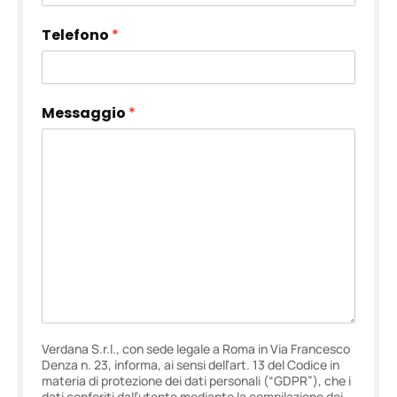
Telefono
*
Messaggio
*
Verdana S.r.l., con sede legale a Roma in Via Francesco
Denza n. 23, informa, ai sensi dell'art. 13 del Codice in
materia di protezione dei dati personali (“GDPR”), che i
dati conferiti dall’utente mediante la compilazione dei