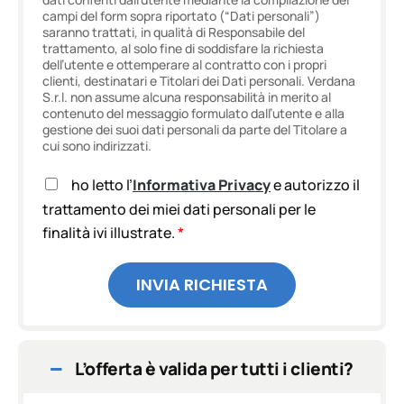
campi del form sopra riportato (“Dati personali”)
saranno trattati, in qualità di Responsabile del
trattamento, al solo fine di soddisfare la richiesta
dell’utente e ottemperare al contratto con i propri
clienti, destinatari e Titolari dei Dati personali. Verdana
S.r.l. non assume alcuna responsabilità in merito al
contenuto del messaggio formulato dall’utente e alla
gestione dei suoi dati personali da parte del Titolare a
cui sono indirizzati.
A
ho letto l’
Informativa Privacy
e autorizzo il
c
trattamento dei miei dati personali per le
c
finalità ivi illustrate.
*
e
t
t
INVIA RICHIESTA
a
z
i
o
n
L’offerta è valida per tutti i clienti?
e
G