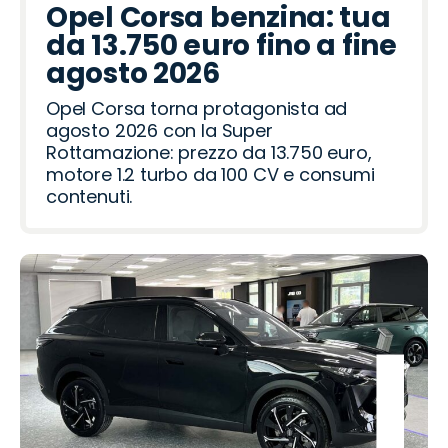
g
t
t
d
c
n
d
r
p
c
l
d
a
r
r
Opel Corsa benzina: tua
e
R
i
d
a
a
o
a
R
t
o
da 13.750 euro fino a fine
o
o
a
a
o
o
h
ë
agosto 2026
t
v
i
m
n
Opel Corsa torna protagonista ad
e
e
agosto 2026 con la Super
r
o
Rottamazione: prezzo da 13.750 euro,
motore 1.2 turbo da 100 CV e consumi
contenuti.