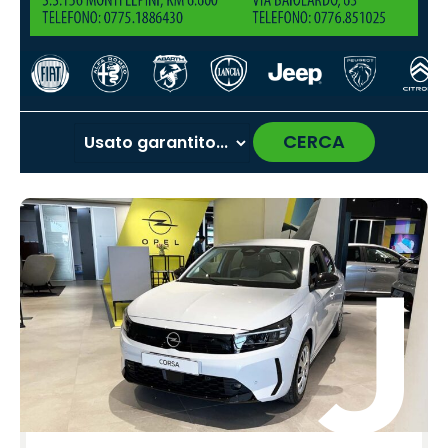
CERCA
‹
›
P
P
P
P
P
P
P
P
P
P
P
P
P
P
P
r
r
r
r
r
r
r
r
r
r
r
r
r
r
r
o
o
o
o
o
o
o
o
o
o
o
o
o
o
o
m
m
m
m
m
m
m
m
m
m
m
m
m
m
m
o
o
o
o
o
o
o
o
o
o
o
o
o
o
o
P
S
F
L
L
H
M
C
J
J
O
O
A
A
C
e
e
i
a
a
y
a
u
e
a
p
m
l
b
i
u
a
a
n
n
u
z
p
e
e
e
o
f
a
t