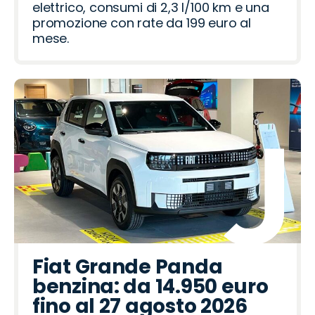
Omoda 7 SHS-P Plug-in
Hybrid: il SUV che punta
su autonomia ed
efficienza è in promo per
tutto agosto
Omoda 7 SHS-P Plug-in Hybrid offre fino
a 1.200 km di autonomia, 92 km in
elettrico, consumi di 2,3 l/100 km e una
promozione con rate da 199 euro al
mese.