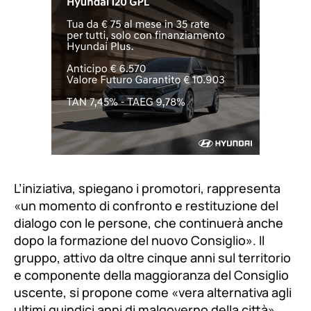
FROSINONE –
La lista
Frosinone Strada per
Strada
terrà mercoledì
13 novembre
l’evento di
chiusura della campagna elettorale per il
Consiglio dei Giovani di Frosinone
, con un
incontro pubblico aperto a tutta la cittadinanza.