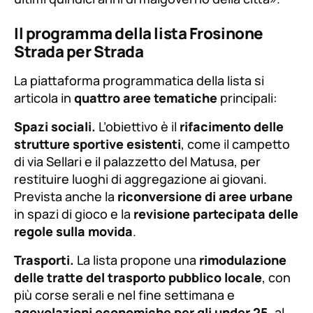
L’iniziativa, spiegano i promotori, rappresenta
«un momento di confronto e restituzione del
dialogo con le persone, che continuerà anche
dopo la formazione del nuovo Consiglio». Il
gruppo, attivo da oltre cinque anni sul territorio
e componente della maggioranza del Consiglio
uscente, si propone come «vera alternativa agli
ultimi quindici anni di malgoverno della città».
Il programma della lista Frosinone
Strada per Strada
La piattaforma programmatica della lista si
articola in
quattro aree tematiche
principali:
Spazi sociali.
L’obiettivo è il
rifacimento delle
strutture sportive esistenti
, come il campetto
di via Sellari e il palazzetto del Matusa, per