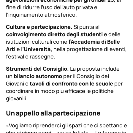
restituire luoghi di aggregazione ai giovani.
Prevista anche la
riconversione di aree urbane
in spazi di gioco e la
revisione partecipata delle
regole sulla movida
.
Trasporti.
La lista propone una
rimodulazione
delle tratte del trasporto pubblico locale
, con
più corse serali e nel fine settimana e
agevolazioni economiche per gli under 25
, al
fine di ridurre l’uso dell’auto privata e
l’inquinamento atmosferico.
Cultura e partecipazione.
Si punta al
coinvolgimento diretto degli studenti
e delle
istituzioni culturali come
l’Accademia di Belle
Arti
e
l’Università
, nella progettazione di eventi,
festival e rassegne.
Strumenti del Consiglio.
La proposta include