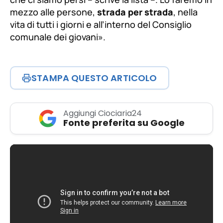
un
bilancio autonomo
per il Consiglio dei
Giovani e
tavoli di confronto con le scuole
per
coordinare in modo più efficace le politiche
giovanili.
Un appello alla partecipazione
«Vogliamo riprenderci gli spazi che ci spettano e
che ci siamo persi – scrive la lista –. Lo faremo in
mezzo alle persone,
strada per strada
, nella
vita di tutti i giorni e all’interno del Consiglio
comunale dei giovani».
STAMPA QUESTO ARTICOLO
Aggiungi Ciociaria24
Fonte preferita su Google