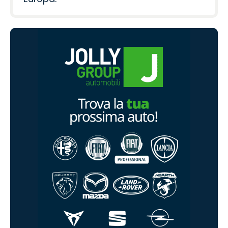
dell'attenzione, le auto a GPL
rappresentano una soluzione per
contenere le spese di rifornimento.
Hyundai i20 GPL offre oltre 600
chilometri con un pieno di circa 35 euro,
un'autonomia complessiva superiore a
1.300 chilometri e una rete di
distribuzione capillare in Italia e in
Europa.