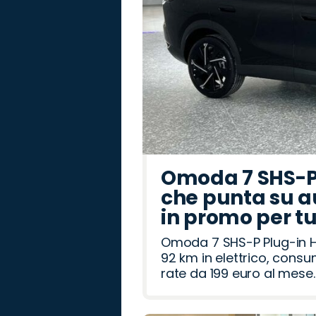
Omoda 7 SHS-P 
che punta su a
in promo per t
Omoda 7 SHS-P Plug-in Hy
92 km in elettrico, cons
rate da 199 euro al mese.