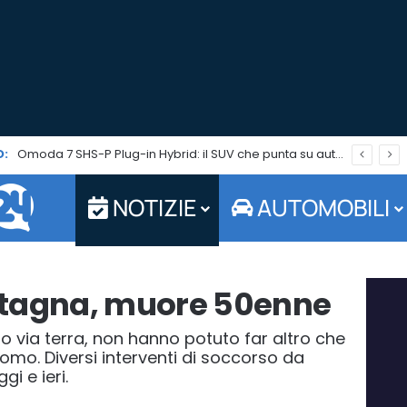
:
Omoda 7 SHS-P Plug-in Hybrid: il SUV che punta su autonomia ed efficienza è in promo per tutto agosto
NOTIZIE
AUTOMOBILI
ntagna, muore 50enne
sto via terra, non hanno potuto far altro che
uomo. Diversi interventi di soccorso da
i e ieri.