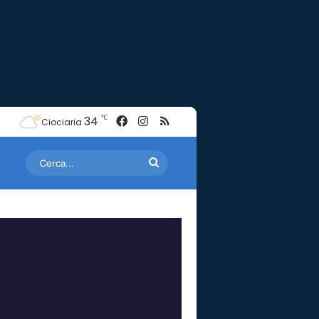
Facebook
Instagram
RSS
℃
34
Ciociaria
Cerca...