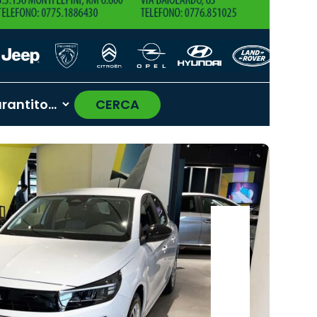
CERCA
›