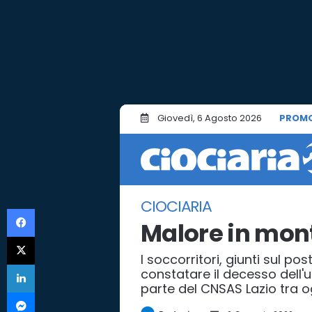
Giovedì, 6 Agosto 2026
PROMO
CIOCIARIA
Facebook
Malore in mo
X
I soccorritori, giunti sul po
LinkedIn
constatare il decesso dell'
parte del CNSAS Lazio tra ogg
Messenger