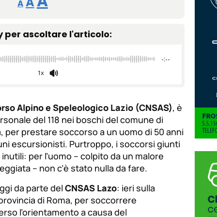
Aumentar
A
A
A
tamaño
tamaño
tamaño
de
y per ascoltare l'articolo:
de
fuente.
de
fuente
-:--
fuente.
1x
rso Alpino e Speleologico Lazio (CNSAS)
, è
rsonale del 118 nei boschi del comune di
ma, per prestare soccorso a un uomo di 50 anni
uni escursionisti. Purtroppo, i soccorsi giunti
 inutili: per l’uomo – colpito da un malore
giata – non c’è stato nulla da fare.
 oggi da parte del
CNSAS Lazo
: ieri sulla
n provincia di Roma, per soccorrere
erso l’orientamento a causa del