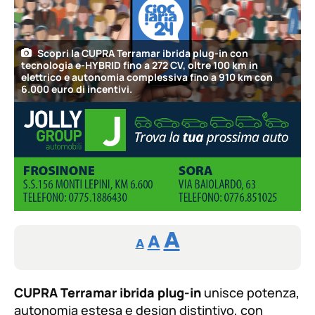
Scopri la CUPRA Terramar ibrida plug-in con
tecnologia e-HYBRID fino a 272 CV, oltre 100 km in
elettrico e autonomia complessiva fino a 910 km con
6.000 euro di incentivi.
Reducir
Aumentar
Restablecer
A
A
A
tamaño
tamaño
tamaño
de
de
fuente.
CUPRA Terramar ibrida plug-in
de
unisce potenza,
fuente
autonomia estesa e design distintivo, con