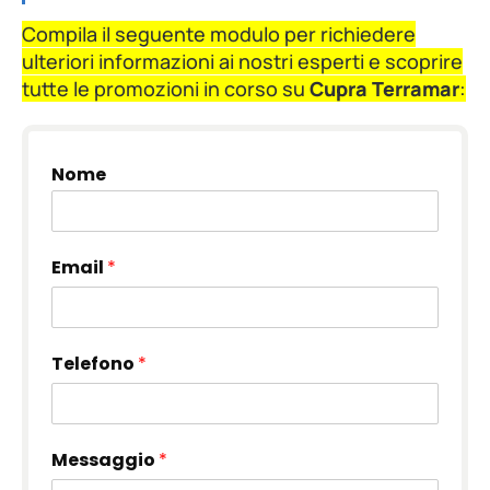
Compila il seguente modulo per richiedere
ulteriori informazioni ai nostri esperti e scoprire
tutte le promozioni in corso su
Cupra Terramar
:
Nome
Email
*
Telefono
*
Messaggio
*