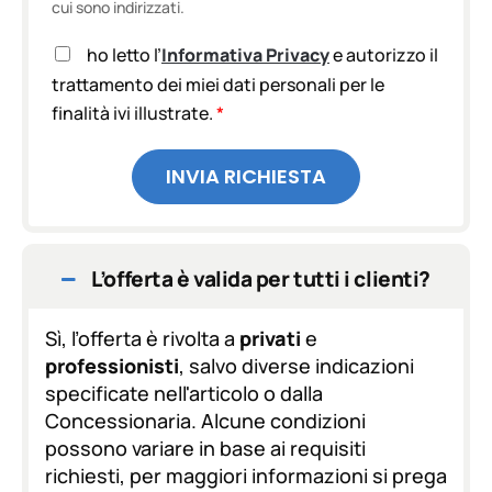
cui sono indirizzati.
A
ho letto l’
Informativa Privacy
e autorizzo il
c
trattamento dei miei dati personali per le
c
finalità ivi illustrate.
*
e
t
t
INVIA RICHIESTA
a
z
i
o
n
L’offerta è valida per tutti i clienti?
e
G
D
Sì, l’offerta è rivolta a
privati
e
P
professionisti
, salvo diverse indicazioni
R
specificate nell'articolo o dalla
*
Concessionaria. Alcune condizioni
possono variare in base ai requisiti
richiesti, per maggiori informazioni si prega