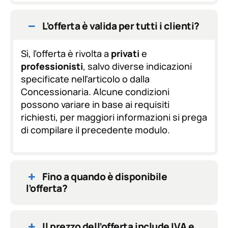
i
o
n
L’offerta è valida per tutti i clienti?
e
G
D
Sì, l’offerta è rivolta a
privati
e
P
professionisti
, salvo diverse indicazioni
R
specificate nell'articolo o dalla
*
Concessionaria. Alcune condizioni
possono variare in base ai requisiti
richiesti, per maggiori informazioni si prega
di compilare il precedente modulo.
Fino a quando è disponibile
l’offerta?
Il prezzo dell’offerta include IVA e