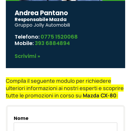
Andrea Pantano
Responsabile Mazda
Gruppo Jolly Automobili
Telefono:
0775 1520068
Mobile:
393 6884894
Scrivimi »
Compila il seguente modulo per richiedere
ulteriori informazioni ai nostri esperti e scoprire
tutte le promozioni in corso su
Mazda CX-80
:
Nome