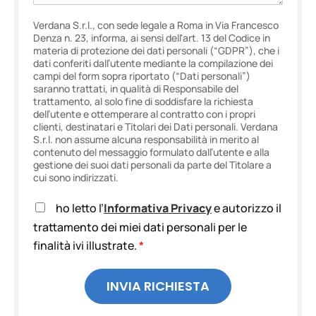
Verdana S.r.l., con sede legale a Roma in Via Francesco
Denza n. 23, informa, ai sensi dell'art. 13 del Codice in
materia di protezione dei dati personali (“GDPR”), che i
dati conferiti dall’utente mediante la compilazione dei
campi del form sopra riportato (“Dati personali”)
saranno trattati, in qualità di Responsabile del
trattamento, al solo fine di soddisfare la richiesta
dell’utente e ottemperare al contratto con i propri
clienti, destinatari e Titolari dei Dati personali. Verdana
S.r.l. non assume alcuna responsabilità in merito al
contenuto del messaggio formulato dall’utente e alla
gestione dei suoi dati personali da parte del Titolare a
cui sono indirizzati.
A
ho letto l’
Informativa Privacy
e autorizzo il
c
trattamento dei miei dati personali per le
c
finalità ivi illustrate.
*
e
t
t
INVIA RICHIESTA
a
z