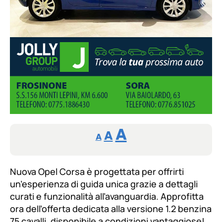
Reducir
Aumentar
Restablecer
A
A
A
tamaño
tamaño
tamaño
de
de
fuente.
Nuova Opel Corsa è progettata per offrirti
de
fuente
un’esperienza di guida unica grazie a dettagli
fuente.
curati e funzionalità all’avanguardia. Approfitta
ora dell’offerta dedicata alla versione 1.2 benzina
75 cavalli, disponibile a condizioni vantaggiose!