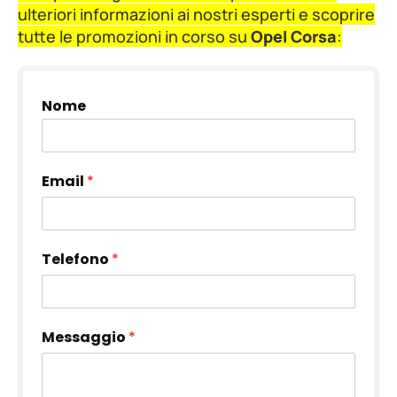
ulteriori informazioni ai nostri esperti e scoprire
tutte le promozioni in corso su
Opel Corsa
:
Nome
Email
*
Telefono
*
Messaggio
*