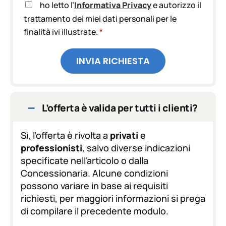
A
ho letto l’
Informativa Privacy
e autorizzo il
c
trattamento dei miei dati personali per le
c
finalità ivi illustrate.
*
e
t
t
INVIA RICHIESTA
a
z
i
o
n
L’offerta è valida per tutti i clienti?
e
G
D
Sì, l’offerta è rivolta a
privati
e
P
professionisti
, salvo diverse indicazioni
R
specificate nell'articolo o dalla
*
Concessionaria. Alcune condizioni
possono variare in base ai requisiti
richiesti, per maggiori informazioni si prega
di compilare il precedente modulo.