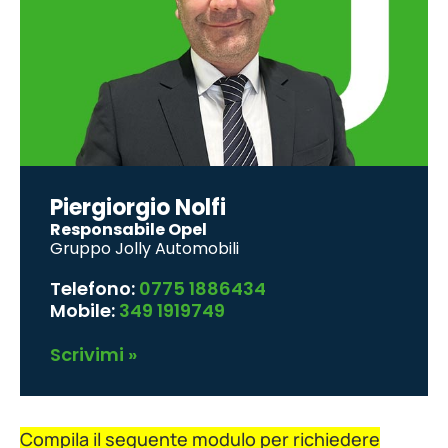
Piergiorgio Nolfi
Responsabile Opel
Gruppo Jolly Automobili
Telefono:
0775 1886434
Mobile:
349 1919749
Scrivimi »
Compila il seguente modulo per richiedere