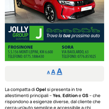
Reducir
Aumentar
Restablecer
A
A
A
tamaño
tamaño
tamaño
de
de
fuente.
La compatta di
Opel
si presenta in tre
de
fuente
allestimenti principali –
Yes
,
Edition
e
GS
– che
fuente.
rispondono a esigenze diverse, dal cliente che
cerca un’auto semplice e accessibile a chi