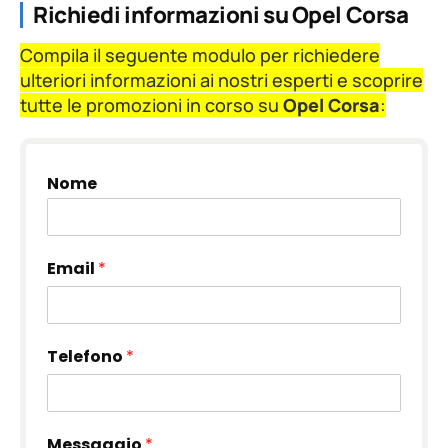
Richiedi informazioni su Opel Corsa
Compila il seguente modulo per richiedere
ulteriori informazioni ai nostri esperti e scoprire
tutte le promozioni in corso su
Opel Corsa
:
Nome
Email
*
Telefono
*
Messaggio
*