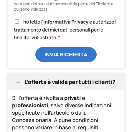
gestione dei suoi dati personali da parte del Titolare a
cui sono indirizzati.
A
ho letto l’
Informativa Privacy
e autorizzo il
c
trattamento dei miei dati personali per le
c
finalità ivi illustrate.
*
e
t
t
INVIA RICHIESTA
a
z
i
o
n
L’offerta è valida per tutti i clienti?
e
G
D
Sì, l’offerta è rivolta a
privati
e
P
professionisti
, salvo diverse indicazioni
R
specificate nell'articolo o dalla
*
Concessionaria. Alcune condizioni
possono variare in base ai requisiti