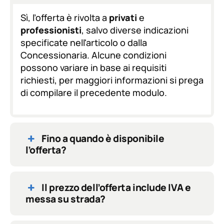
G
D
Sì, l’offerta è rivolta a
privati
e
P
professionisti
, salvo diverse indicazioni
R
specificate nell'articolo o dalla
*
Concessionaria. Alcune condizioni
possono variare in base ai requisiti
richiesti, per maggiori informazioni si prega
di compilare il precedente modulo.
Fino a quando è disponibile
l’offerta?
Il prezzo dell’offerta include IVA e
messa su strada?