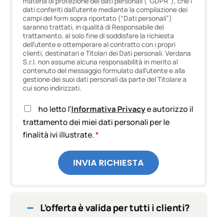
materia di protezione dei dati personali (“GDPR”), che i
dati conferiti dall’utente mediante la compilazione dei
campi del form sopra riportato (“Dati personali”)
saranno trattati, in qualità di Responsabile del
trattamento, al solo fine di soddisfare la richiesta
dell’utente e ottemperare al contratto con i propri
clienti, destinatari e Titolari dei Dati personali. Verdana
S.r.l. non assume alcuna responsabilità in merito al
contenuto del messaggio formulato dall’utente e alla
gestione dei suoi dati personali da parte del Titolare a
cui sono indirizzati.
A
ho letto l’
Informativa Privacy
e autorizzo il
c
trattamento dei miei dati personali per le
c
finalità ivi illustrate.
*
e
t
t
INVIA RICHIESTA
a
z
i
o
n
L’offerta è valida per tutti i clienti?
e