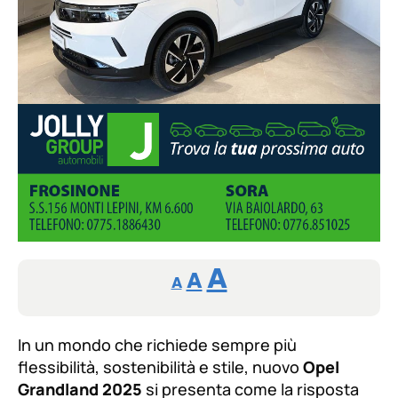
Reducir
Aumentar
Restablecer
A
A
A
tamaño
tamaño
tamaño
de
de
fuente.
In un mondo che richiede sempre più
de
fuente
flessibilità, sostenibilità e stile, nuovo
Opel
fuente.
Grandland 2025
si presenta come la risposta