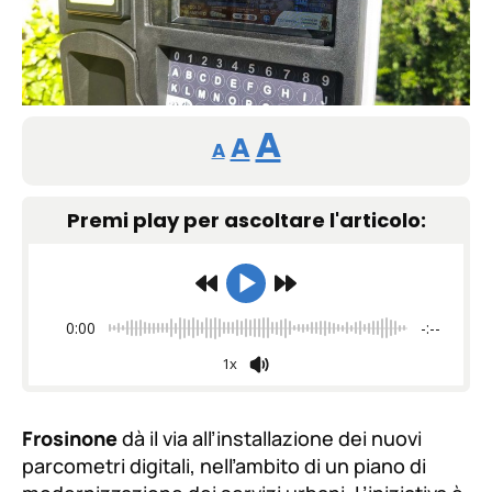
Reducir
Restablecer
Aumentar
A
A
A
tamaño
tamaño
tamaño
de
Premi play per ascoltare l'articolo:
de
fuente.
de
fuente
fuente.
0:00
-:--
1x
Frosinone
dà il via all’installazione dei nuovi
parcometri digitali, nell’ambito di un piano di