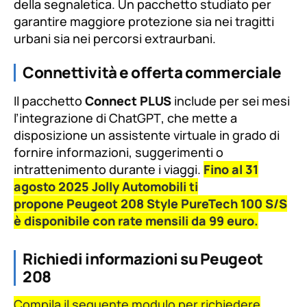
della segnaletica. Un pacchetto studiato per
garantire maggiore protezione sia nei tragitti
urbani sia nei percorsi extraurbani.
Connettività e offerta commerciale
Il pacchetto
Connect PLUS
include per sei mesi
l’integrazione di
ChatGPT
, che mette a
disposizione un assistente virtuale in grado di
fornire informazioni, suggerimenti o
intrattenimento durante i viaggi.
Fino al 31
agosto 2025 Jolly Automobili ti
propone Peugeot 208 Style PureTech 100 S/S
è disponibile con rate mensili da 99 euro.
Richiedi informazioni su Peugeot
208
Compila il seguente modulo per richiedere