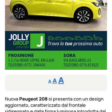
Reducir
Aumentar
Restablecer
A
A
A
tamaño
tamaño
tamaño
de
de
fuente.
Nuova
Peugeot 208
si presenta con un design
de
fuente
aggiornato, caratterizzato dal frontale
fuente.
ridisegnato e dalla firma luminosa introdotta dal