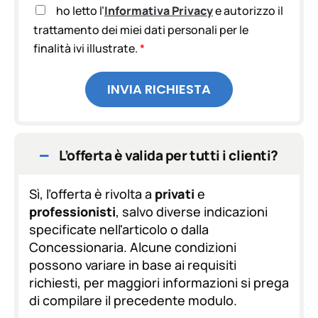
A
ho letto l’
Informativa Privacy
e autorizzo il
c
trattamento dei miei dati personali per le
c
finalità ivi illustrate.
*
e
t
t
INVIA RICHIESTA
a
z
i
o
n
L’offerta è valida per tutti i clienti?
e
G
D
Sì, l’offerta è rivolta a
privati
e
P
professionisti
, salvo diverse indicazioni
R
specificate nell'articolo o dalla
*
Concessionaria. Alcune condizioni
possono variare in base ai requisiti
richiesti, per maggiori informazioni si prega
di compilare il precedente modulo.