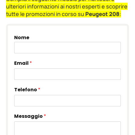
ulteriori informazioni ai nostri esperti e scoprire
tutte le promozioni in corso su
Peugeot 208
:
Nome
Email
*
Telefono
*
Messaggio
*