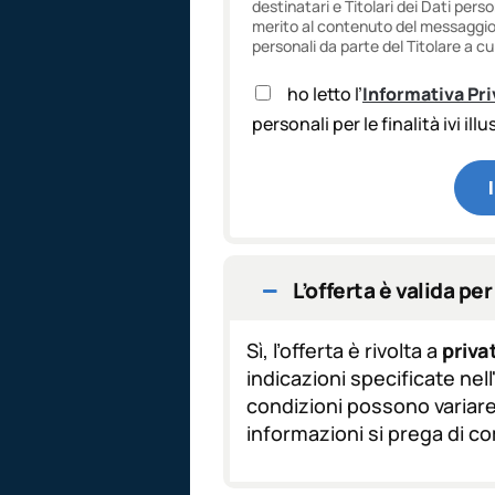
destinatari e Titolari dei Dati pers
merito al contenuto del messaggio f
personali da parte del Titolare a cui
A
ho letto l’
Informativa Pr
c
personali per le finalità ivi ill
c
e
t
t
a
z
i
o
L’offerta è valida per 
n
e
Sì, l’offerta è rivolta a
privat
G
D
indicazioni specificate nel
P
condizioni possono variare 
R
informazioni si prega di c
*