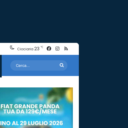
Facebook
Instagram
RSS
℃
23
Ciociaria
Cerca...