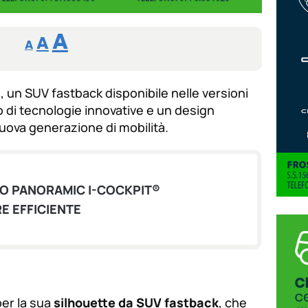
Reducir
Aumentar
Restablecer
A
A
A
tamaño
tamaño
tamaño
de
de
fuente.
 un SUV fastback disponibile nelle versioni
de
fuente
to di tecnologie innovative e un design
fuente.
uova generazione di mobilità.
O PANORAMIC I-COCKPIT®
E EFFICIENTE
per la sua
silhouette da SUV fastback
, che