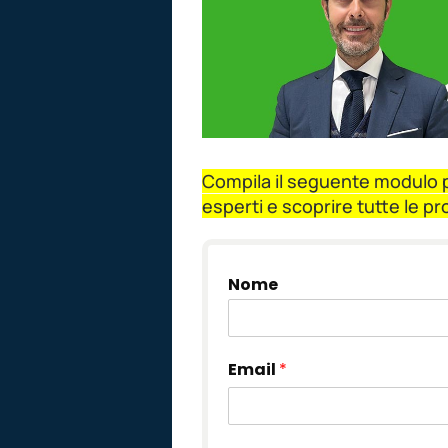
Compila il seguente modulo pe
esperti e scoprire tutte le p
Nome
Email
*