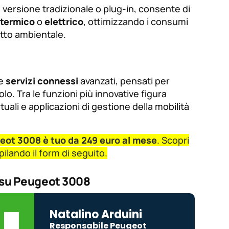
in versione tradizionale o plug-in, consente di
termico
o
elettrico
, ottimizzando i consumi
atto ambientale.
re
servizi connessi
avanzati, pensati per
colo. Tra le funzioni più innovative figura
rtuali e applicazioni di gestione della mobilità
eot 3008 è tuo da 249 euro al mese
. Scopri
ilando il form di seguito.
 su Peugeot 3008
Natalino Arduini
Responsabile Peugeot