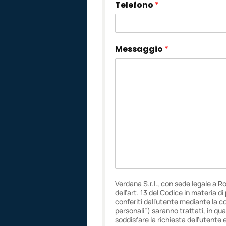
Telefono
*
Messaggio
*
Verdana S.r.l., con sede legale a R
dell'art. 13 del Codice in materia d
conferiti dall’utente mediante la c
personali”) saranno trattati, in qua
soddisfare la richiesta dell’utente 