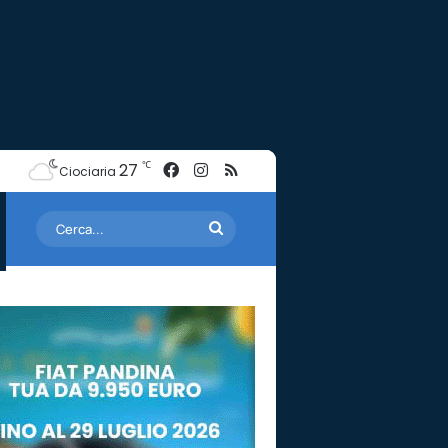
Facebook
Instagram
RSS
℃
27
Ciociaria
Cerca...