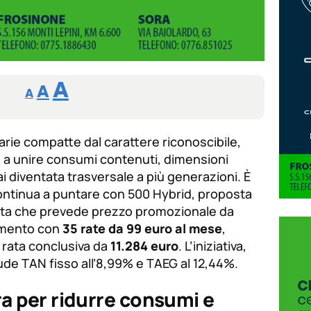
Reducir
Aumentar
Restablecer
A
A
A
tamaño
tamaño
tamaño
de
de
fuente.
tarie compatte dal carattere riconoscibile,
de
fuente
 a unire consumi contenuti, dimensioni
fuente.
 diventata trasversale a più generazioni. È
ontinua a puntare con 500 Hybrid, proposta
erta che prevede prezzo promozionale da
amento con
35 rate da 99 euro al mese
,
 rata conclusiva da
11.284 euro
. L’iniziativa,
ude TAN fisso all’8,99% e TAEG al 12,44%.
a per ridurre consumi e