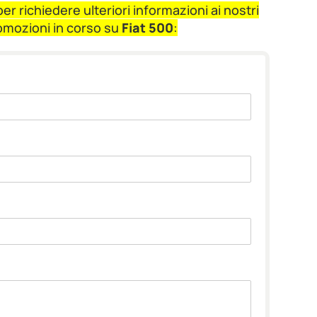
r richiedere ulteriori informazioni ai nostri
romozioni in corso su
Fiat 500
: