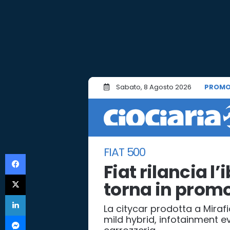
Sabato, 8 Agosto 2026
PROMO
FIAT 500
Facebook
Fiat rilancia l
X
torna in promo
LinkedIn
La citycar prodotta a Mirafio
Messenger
mild hybrid, infotainment ev