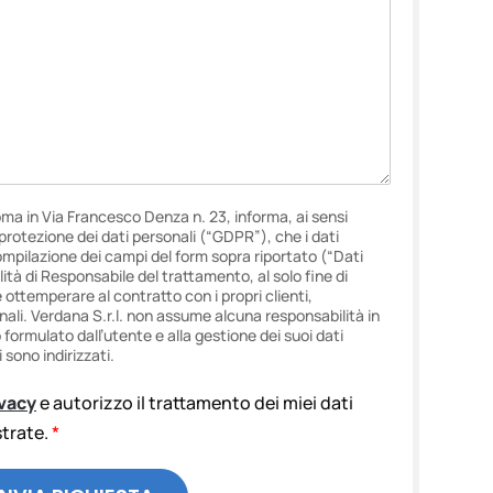
oma in Via Francesco Denza n. 23, informa, ai sensi
i protezione dei dati personali (“GDPR”), che i dati
ompilazione dei campi del form sopra riportato (“Dati
lità di Responsabile del trattamento, al solo fine di
e ottemperare al contratto con i propri clienti,
onali. Verdana S.r.l. non assume alcuna responsabilità in
ormulato dall’utente e alla gestione dei suoi dati
 sono indirizzati.
ivacy
e autorizzo il trattamento dei miei dati
ustrate.
*