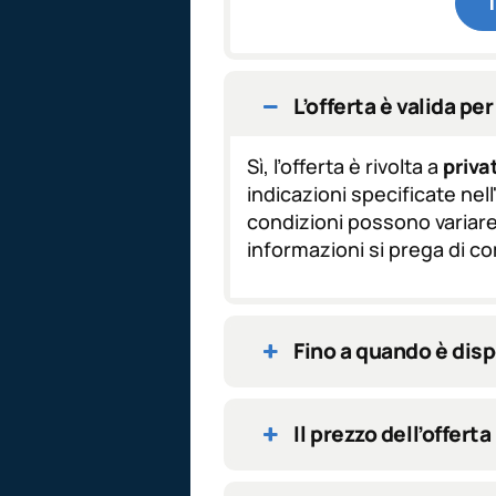
t
a
z
i
o
L’offerta è valida per 
n
e
Sì, l’offerta è rivolta a
privat
G
D
indicazioni specificate nel
P
condizioni possono variare 
R
informazioni si prega di c
*
Fino a quando è dispo
Il prezzo dell’offer