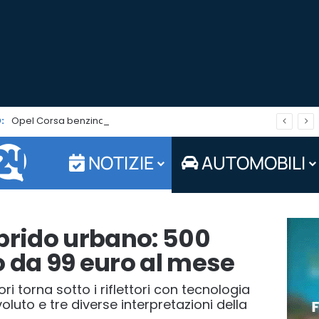
:
Opel Corsa benzina: tua da 13.750 euro fino a fine agosto 2026
NOTIZIE
AUTOMOBILI
’ibrido urbano: 500
 da 99 euro al mese
ri torna sotto i riflettori con tecnologia
oluto e tre diverse interpretazioni della