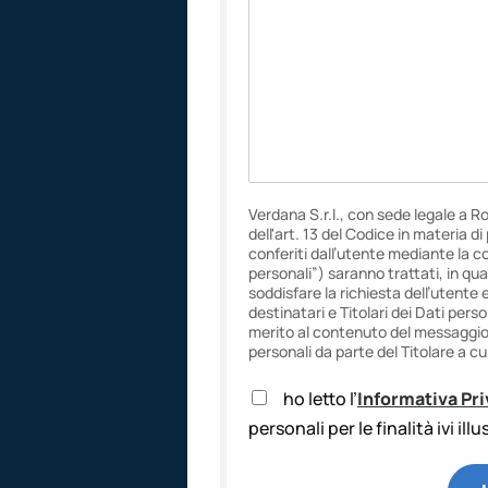
Verdana S.r.l., con sede legale a R
dell'art. 13 del Codice in materia d
conferiti dall’utente mediante la c
personali”) saranno trattati, in qua
soddisfare la richiesta dell’utente 
destinatari e Titolari dei Dati pers
merito al contenuto del messaggio f
personali da parte del Titolare a cui
A
ho letto l’
Informativa Pr
c
personali per le finalità ivi ill
c
e
t