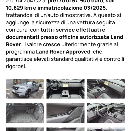
fuente.
2.0D I4 204 CV al
prezzo di 67.900 euro
,
soli
10.629 km
e
immatricolazione 03/2025
,
trattandosi di un’auto dimostrativa. A questo si
aggiunge la sicurezza di una vettura seguita
con cura, con
tutti i service effettuati e
documentati presso officina autorizzata Land
Rover
. Il valore cresce ulteriormente grazie al
programma
Land Rover Approved
, che
garantisce elevati standard qualitativi e controlli
rigorosi.