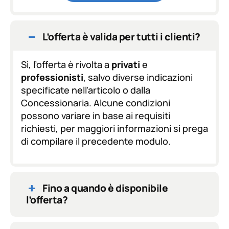
z
i
o
n
L’offerta è valida per tutti i clienti?
e
G
D
Sì, l’offerta è rivolta a
privati
e
P
professionisti
, salvo diverse indicazioni
R
specificate nell'articolo o dalla
*
Concessionaria. Alcune condizioni
possono variare in base ai requisiti
richiesti, per maggiori informazioni si prega
di compilare il precedente modulo.
Fino a quando è disponibile
l’offerta?