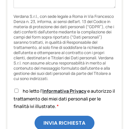
Verdana S.r.l., con sede legale a Roma in Via Francesco
Denza n. 23, informa, ai sensi dell'art. 13 del Codice in
materia di protezione dei dati personali (“GDPR”), che i
dati conferiti dall’utente mediante la compilazione dei
campi del form sopra riportato (“Dati personali”)
saranno trattati, in qualità di Responsabile del
trattamento, al solo fine di soddisfare la richiesta
dell’utente e ottemperare al contratto con i propri
clienti, destinatari e Titolari dei Dati personali. Verdana
S.r.l. non assume alcuna responsabilità in merito al
contenuto del messaggio formulato dall’utente e alla
gestione dei suoi dati personali da parte del Titolare a
cui sono indirizzati.
A
ho letto l’
Informativa Privacy
e autorizzo il
c
trattamento dei miei dati personali per le
c
finalità ivi illustrate.
*
e
t
t
INVIA RICHIESTA
a