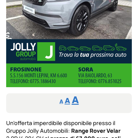
Reducir
Aumentar
Restablecer
A
A
A
tamaño
tamaño
tamaño
de
de
fuente.
Un’offerta imperdibile disponibile presso il
de
fuente
Gruppo Jolly Automobili:
Range Rover Velar