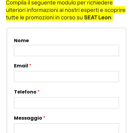
Compila il seguente modulo per richiedere
ulteriori informazioni ai nostri esperti e scoprire
tutte le promozioni in corso su
SEAT Leon
:
Nome
Email
*
Telefono
*
Messaggio
*