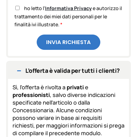
A
ho letto l’
Informativa Privacy
e autorizzo il
c
trattamento dei miei dati personali per le
c
finalità ivi illustrate.
*
e
t
t
INVIA RICHIESTA
a
z
i
o
n
L’offerta è valida per tutti i clienti?
e
G
D
Sì, l’offerta è rivolta a
privati
e
P
professionisti
, salvo diverse indicazioni
R
specificate nell'articolo o dalla
*
Concessionaria. Alcune condizioni
possono variare in base ai requisiti
richiesti, per maggiori informazioni si prega
di compilare il precedente modulo.