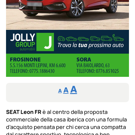
Reducir
Aumentar
Restablecer
A
A
A
tamaño
tamaño
tamaño
de
de
fuente.
SEAT Leon FR
è al centro della proposta
de
fuente
commerciale della casa iberica con una formula
fuente.
d’acquisto pensata per chi cerca una compatta
dal carattere sportivo, tecnologica e ben