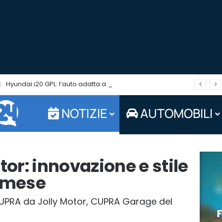
:
Hyundai i20 GPL: l’auto adatta a fronteggiare il caro carburanti. Tua in pronta consegna da Jolly Auto
NOTIZIE
AUTOMOBILI
r: innovazione e stile
l mese
UPRA da Jolly Motor, CUPRA Garage del