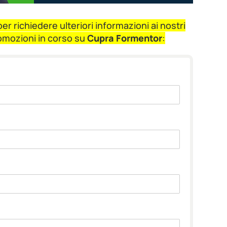
r richiedere ulteriori informazioni ai nostri
romozioni in corso su
Cupra Formentor
: