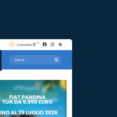
Facebook
Instagram
RSS
℃
31
Ciociaria
Cerca...