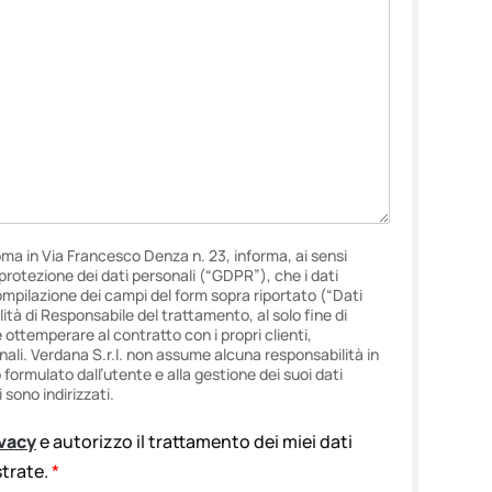
oma in Via Francesco Denza n. 23, informa, ai sensi
i protezione dei dati personali (“GDPR”), che i dati
ompilazione dei campi del form sopra riportato (“Dati
lità di Responsabile del trattamento, al solo fine di
e ottemperare al contratto con i propri clienti,
onali. Verdana S.r.l. non assume alcuna responsabilità in
ormulato dall’utente e alla gestione dei suoi dati
 sono indirizzati.
ivacy
e autorizzo il trattamento dei miei dati
ustrate.
*