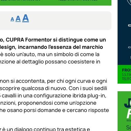
Reducir
Aumentar
Restablecer
A
A
A
tamaño
tamaño
tamaño
de
de
fuente.
co, CUPRA Formentor si distingue come un
de
fuente
design, incarnando l’essenza del marchio
fuente.
è solo un’auto, ma un simbolo di come la
enzione al dettaglio possano coesistere in
non si accontenta, per chi ogni curva e ogni
scoprire qualcosa di nuovo. Con i suoi sedili
 cavalli in una configurazione ibrida plug-in,
venzioni, proponendosi come un’opzione
o che osano porsi domande e cercano risposte
r
è un dialogo continuo tra estetica e