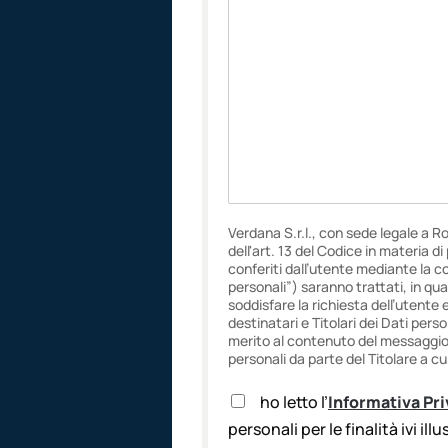
Verdana S.r.l., con sede legale a R
dell'art. 13 del Codice in materia d
conferiti dall’utente mediante la c
personali”) saranno trattati, in qua
soddisfare la richiesta dell’utente 
destinatari e Titolari dei Dati pers
merito al contenuto del messaggio f
personali da parte del Titolare a cui
A
ho letto l’
Informativa Pr
c
personali per le finalità ivi ill
c