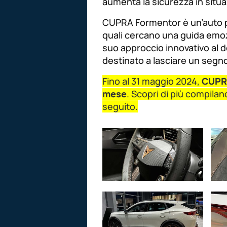
aumenta la sicurezza in situazi
CUPRA Formentor è un’auto pe
quali cercano una guida emoz
suo approccio innovativo al d
destinato a lasciare un segn
Fino al 31 maggio 2024,
CUPRA
mese
. Scopri di più compiland
seguito.