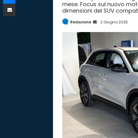
mese. Focus sul nuovo motor
Condividi via mail
dimensioni del SUV compat
Redazione
I
2 Giugno 2026
n
v
i
a
E
m
a
i
l