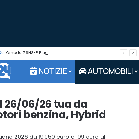
:
Omoda 7 SHS-P Plug-in Hybrid: il SUV che punta su autonomia ed efficienza è in promo per tutto agosto
NOTIZIE
AUTOMOBILI
al 26/06/26 tua da
otori benzina, Hybrid
ugno 2026 da 19.950 euro o 199 euro al