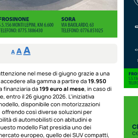
Reducir
Aumentar
Restablecer
A
A
A
tamaño
tamaño
tamaño
de
de
fuente.
’attenzione nel mese di giugno grazie a una
de
fuente
accedere alla gamma a partire da
19.950
fuente.
 finanziaria da
199 euro al mese
, in caso di
 entro il 26 giugno 2026. L’iniziativa
 modello, disponibile con motorizzazioni
, offrendo così diverse soluzioni per
lità di automobilisti con abitudini e
uesto modello Fiat presidia uno dei
mercato europeo, quello dei SUV compatti,