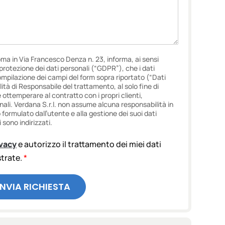
oma in Via Francesco Denza n. 23, informa, ai sensi
i protezione dei dati personali (“GDPR”), che i dati
ompilazione dei campi del form sopra riportato (“Dati
lità di Responsabile del trattamento, al solo fine di
e ottemperare al contratto con i propri clienti,
onali. Verdana S.r.l. non assume alcuna responsabilità in
ormulato dall’utente e alla gestione dei suoi dati
 sono indirizzati.
ivacy
e autorizzo il trattamento dei miei dati
ustrate.
*
INVIA RICHIESTA