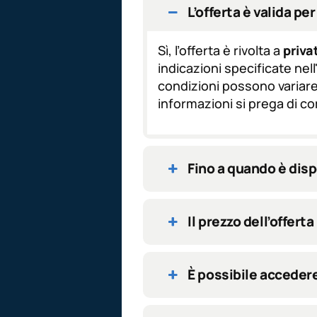
o
L’offerta è valida per 
n
e
Sì, l’offerta è rivolta a
privat
G
D
indicazioni specificate nel
P
condizioni possono variare 
R
informazioni si prega di c
*
Fino a quando è dispo
Il prezzo dell’offer
È possibile accedere