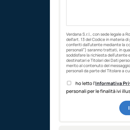
Verdana S.r.l., con sede legale a R
dell'art. 13 del Codice in materia d
conferiti dall’utente mediante la c
personali”) saranno trattati, in qua
soddisfare la richiesta dell’utente 
destinatari e Titolari dei Dati pers
merito al contenuto del messaggio f
personali da parte del Titolare a cui
A
ho letto l’
Informativa Pr
c
personali per le finalità ivi ill
c
e
t
t
a
z
i