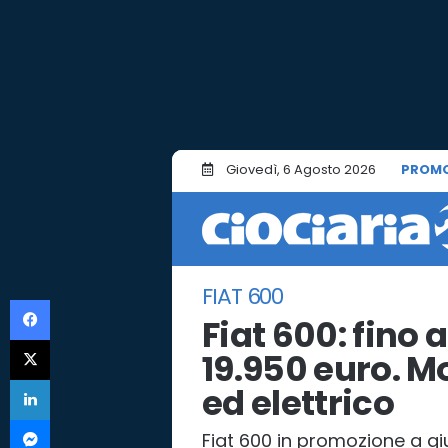
Giovedì, 6 Agosto 2026
PROMO
FIAT 600
Facebook
Fiat 600: fino 
X
19.950 euro. M
LinkedIn
ed elettrico
Messenger
Fiat 600 in promozione a gi