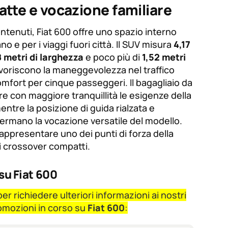
tte e vocazione familiare
enuti, Fiat 600 offre uno spazio interno
ano e per i viaggi fuori città. Il SUV misura
4,17
8 metri di larghezza
e poco più di
1,52 metri
avoriscono la maneggevolezza nel traffico
mfort per cinque passeggeri. Il bagagliaio da
e con maggiore tranquillità le esigenze della
entre la posizione di guida rialzata e
fermano la vocazione versatile del modello.
appresentare uno dei punti di forza della
i crossover compatti.
su Fiat 600
r richiedere ulteriori informazioni ai nostri
romozioni in corso su
Fiat 600
: