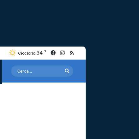
Facebook
Instagram
RSS
℃
34
Ciociaria
Cerca...