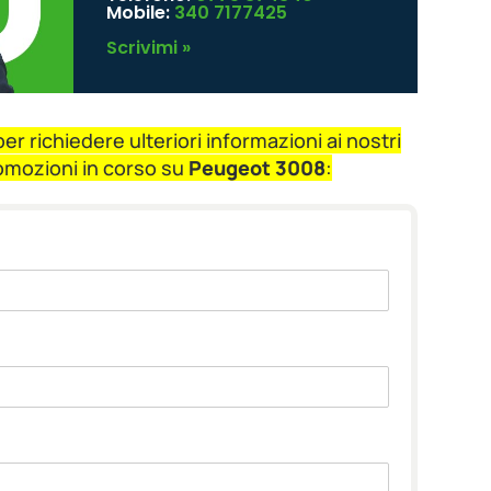
Mobile:
340 7177425
Scrivimi »
r richiedere ulteriori informazioni ai nostri
romozioni in corso su
Peugeot 3008
: