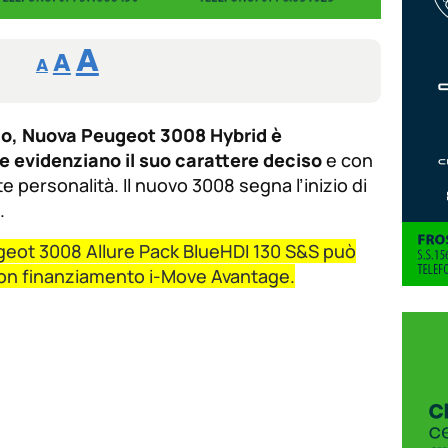
Reducir
Aumentar
Restablecer
A
A
A
tamaño
tamaño
tamaño
de
de
fuente.
ico, Nuova Peugeot 3008 Hybrid è
de
fuente
e evidenziano il suo carattere deciso
e con
fuente.
 personalità. Il nuovo 3008 segna l’inizio di
.
geot 3008 Allure Pack BlueHDI 130 S&S può
con finanziamento i-Move Avantage.