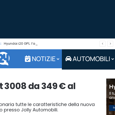
:
Hyundai i20 GPL: l’auto adatta a fronteggiare il caro carburanti. Tua in pronta consegna da Jolly Auto
NOTIZIE
AUTOMOBILI
 3008 da 349 € al
onaria tutte le caratteristiche della nuova
 presso Jolly Automobili.