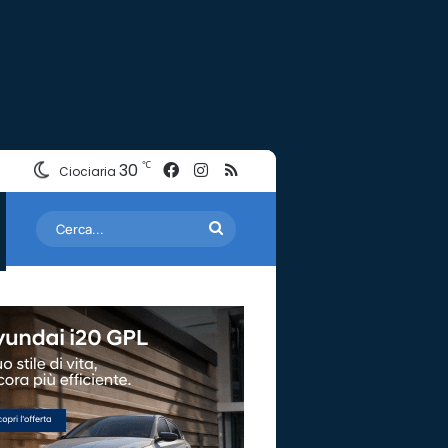
Facebook
Instagram
RSS
℃
30
Ciociaria
Cerca...