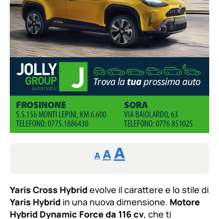
Reducir
Aumentar
Restablecer
A
A
A
tamaño
tamaño
tamaño
de
de
fuente.
Yaris Cross Hybrid
evolve il carattere e lo stile di
de
fuente
Yaris Hybrid
in una nuova dimensione.
Motore
fuente.
Hybrid Dynamic Force da 116 cv
, che ti