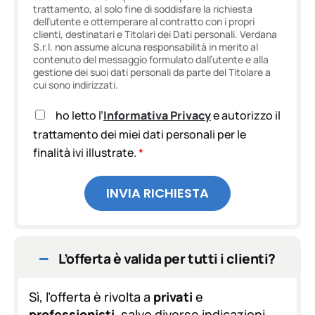
trattamento, al solo fine di soddisfare la richiesta
dell’utente e ottemperare al contratto con i propri
clienti, destinatari e Titolari dei Dati personali. Verdana
S.r.l. non assume alcuna responsabilità in merito al
contenuto del messaggio formulato dall’utente e alla
gestione dei suoi dati personali da parte del Titolare a
cui sono indirizzati.
A
ho letto l’
Informativa Privacy
e autorizzo il
c
trattamento dei miei dati personali per le
c
finalità ivi illustrate.
*
e
t
t
INVIA RICHIESTA
a
z
i
o
n
L’offerta è valida per tutti i clienti?
e
G
D
Sì, l’offerta è rivolta a
privati
e
P
professionisti
, salvo diverse indicazioni