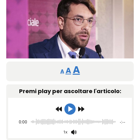
Reducir
Restablecer
Aumentar
A
A
A
tamaño
tamaño
tamaño
de
Premi play per ascoltare l'articolo:
de
fuente.
de
fuente
fuente.
0:00
-:--
1x