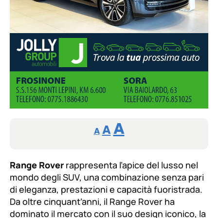
Reducir
Aumentar
Restablecer
A
A
A
tamaño
tamaño
tamaño
de
de
fuente.
Range Rover
rappresenta l’apice del lusso nel
de
fuente
mondo degli SUV, una combinazione senza pari
fuente.
di eleganza, prestazioni e capacità fuoristrada.
Da oltre cinquant’anni, il Range Rover ha
dominato il mercato con il suo design iconico, la