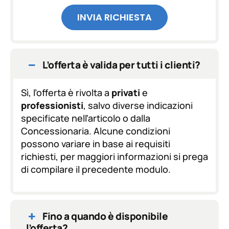
t
INVIA RICHIESTA
a
z
i
o
n
L’offerta è valida per tutti i clienti?
e
G
D
Sì, l’offerta è rivolta a
privati
e
P
professionisti
, salvo diverse indicazioni
R
specificate nell'articolo o dalla
*
Concessionaria. Alcune condizioni
possono variare in base ai requisiti
richiesti, per maggiori informazioni si prega
di compilare il precedente modulo.
Fino a quando è disponibile
l’offerta?