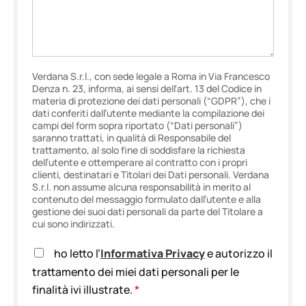
Verdana S.r.l., con sede legale a Roma in Via Francesco
Denza n. 23, informa, ai sensi dell'art. 13 del Codice in
materia di protezione dei dati personali (“GDPR”), che i
dati conferiti dall’utente mediante la compilazione dei
campi del form sopra riportato (“Dati personali”)
saranno trattati, in qualità di Responsabile del
trattamento, al solo fine di soddisfare la richiesta
dell’utente e ottemperare al contratto con i propri
clienti, destinatari e Titolari dei Dati personali. Verdana
S.r.l. non assume alcuna responsabilità in merito al
contenuto del messaggio formulato dall’utente e alla
gestione dei suoi dati personali da parte del Titolare a
cui sono indirizzati.
A
ho letto l’
Informativa Privacy
e autorizzo il
c
trattamento dei miei dati personali per le
c
finalità ivi illustrate.
*
e
t