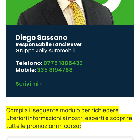
Diego Sassano
Responsabile Land Rover
Gruppo Jolly Automobili
Telefono:
0775 1886433
Mobile:
335 8194768
Scrivimi »
Compila il seguente modulo per richiedere
ulteriori informazioni ai nostri esperti e scoprire
tutte le promozioni in corso: