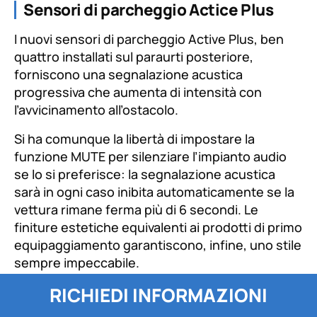
Sensori di parcheggio Actice Plus
I nuovi sensori di parcheggio Active Plus, ben
quattro installati sul paraurti posteriore,
forniscono una segnalazione acustica
progressiva che aumenta di intensità con
l’avvicinamento all’ostacolo.
Si ha comunque la libertà di impostare la
funzione MUTE per silenziare l’impianto audio
se lo si preferisce: la segnalazione acustica
sarà in ogni caso inibita automaticamente se la
vettura rimane ferma più di 6 secondi. Le
finiture estetiche equivalenti ai prodotti di primo
equipaggiamento garantiscono, infine, uno stile
sempre impeccabile.
RICHIEDI INFORMAZIONI
Scopri tutte le versioni di Toyota
Yaris Cross,
ACTIVE, TREND, ORANGE,
X
LinkedIn
WhatsApp
Telegram