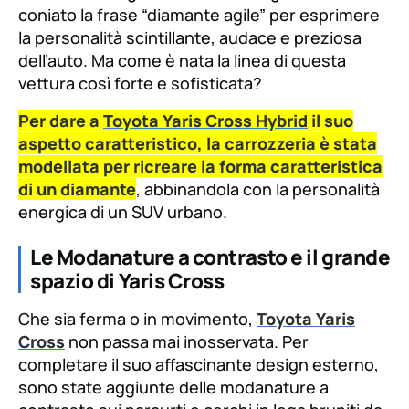
coniato la frase “diamante agile” per esprimere
la personalità scintillante, audace e preziosa
dell’auto. Ma come è nata la linea di questa
vettura così forte e sofisticata?
Per dare a
Toyota Yaris Cross Hybrid
il suo
aspetto caratteristico, la carrozzeria è stata
modellata per ricreare la forma caratteristica
di un diamante
, abbinandola con la personalità
energica di un SUV urbano.
Le Modanature a contrasto e il grande
spazio di Yaris Cross
Che sia ferma o in movimento,
Toyota Yaris
Cross
non passa mai inosservata. Per
completare il suo affascinante design esterno,
sono state aggiunte delle modanature a