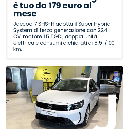
v
t
i
m
n
è tuo da 179 euro al
e
e
mese
r
o
Jaecoo 7 SHS-H adotta il Super Hybrid
System di terza generazione con 224
CV, motore 1.5 TGDI, doppia unità
elettrica e consumi dichiarati di 5,5 l/100
km.