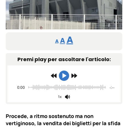
Reducir
Restablecer
Aumentar
A
A
A
tamaño
tamaño
tamaño
de
Premi play per ascoltare l'articolo:
de
fuente.
de
fuente
fuente.
0:00
-:--
1x
Procede, a ritmo sostenuto ma non
vertiginoso, la vendita dei biglietti per la sfida